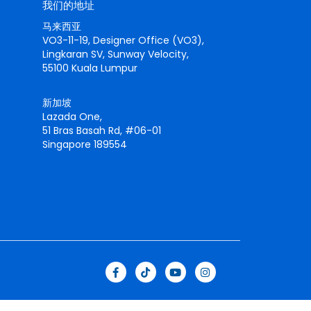
我们的地址
马来西亚
VO3-11-19, Designer Office (VO3),
Lingkaran SV, Sunway Velocity,
55100 Kuala Lumpur
新加坡
Lazada One,
51 Bras Basah Rd, #06-01
Singapore 189554