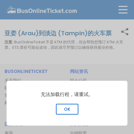
亚娄 (Arau)到淡边 (Tampin)的火车票
注意
: BusOnlineTicket 不是 KTM 的代理，但会帮助您预订 KTM 火车
票。ETS 票价可能会波动，因此请尽早预订以确保获得最佳价格。
BUSONLINETICKET
网站资讯
关于我们
巴士公司
联络我们
巴士总站
无法加载行程，请重试。
常见问题
渡船码头
网站地图
船路线
OK
火车路线
国际网站
加入我们
泰国
分销联盟