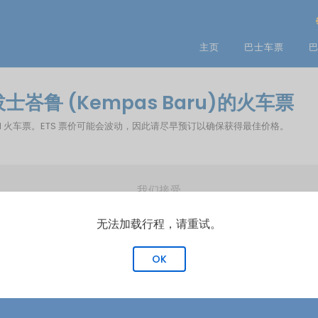
主页
巴士车票
巴
拔士峇鲁 (Kempas Baru)的火车票
您预订 KTM 火车票。ETS 票价可能会波动，因此请尽早预订以确保获得最佳价格。
我们接受
无法加载行程，请重试。
OK