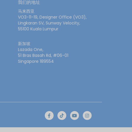
我们的地址
马来西亚
VO3-11-19, Designer Office (VO3),
Lingkaran SV, Sunway Velocity,
55100 Kuala Lumpur
新加坡
Lazada One,
51 Bras Basah Rd, #06-01
Singapore 189554