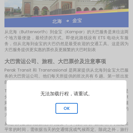
从北海（Butterworth）到金宝（Kampar）的大巴服务是来往这两
个地方最便捷，最经济的方式。即使此路线设有 ETS 电动火车服
务，但从北海到金宝的大巴仍然是最受欢迎的交通工具。这是因为
大巴服务提供更实惠的票价及更频繁的大巴时刻表
大巴营运公司、旅程、大巴票价及注意事项
Perak Transit 和 Transnasional 是两家提供从北海到金宝大巴服
务的大巴营运公司。他们每天所提供的班次共有 6 趟。第一班出发
的大巴于早上 11 时，而最后一班大巴则是在晚上 8 时 30 分出发。
Transnasional 所部署的大巴是 Classic Club Class 39 座，即是
无法加载行程，请重试。
分别拥有了 4 座位一排和3座位一排的座位设计。而 Perak Transit
则是使用贵宾（VIP）大巴服务其乘客，为乘客提供宽敞的座位和腿
OK
部伸展空间。尽管如此，两家大巴运营公司仍是提供准时且优质的
大巴服务从北海前往金宝。
从北海到金宝大巴旅程大约需要 3 小时的时间。旅程时间可能超出
平常的时间，需依据当天的交通情况或气候而定。除此之外，旅行