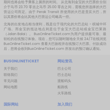
期间也将会给予乘客上厕所的时间。 从北海到金宝的大巴票价分别
介于马币 23.70 零吉之马币 25.00 零吉之间，需视您所选择的大巴
营运公司而定。由于 Perak Transit 所使用的大巴是贵宾大巴，所
以其票价将会比其他大巴营运公司略高一些。
北海的出发地点相当便利，既是位于现代化的大巴总站 - 槟城中环
广场。而金宝的抵达地点则是位于金宝大巴总站或金宝巴莱路
（Jalan Balai）。 BusOnlineTicket.com为用户提供最可靠、最
轻松的在线预订体验。现在，您可以随时随地全天候 24/7在线浏览
BusOnlineTicket.com 查看大巴旅程并在线预订大巴票。付款成功
后，您将会收到BusOnlineTicket.com 所发出的预订确认通知。
BUSONLINETICKET
网站资讯
关于我们
巴士公司
联络我们
巴士总站
常见问题
渡船码头
网站地图
船路线
火车路线
国际网站
加入我们