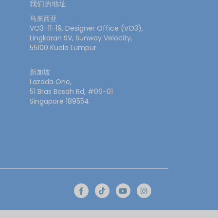
我们的地址
马来西亚
VO3-11-19, Designer Office (VO3),
Lingkaran SV, Sunway Velocity,
55100 Kuala Lumpur
新加坡
Lazada One,
51 Bras Basah Rd, #06-01
Singapore 189554