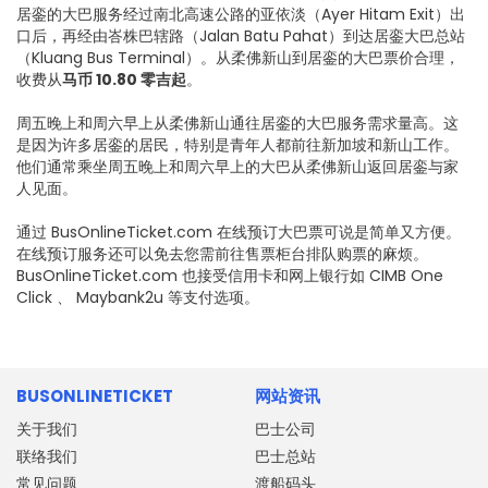
居銮的大巴服务经过南北高速公路的亚依淡（Ayer Hitam Exit）出
口后，再经由峇株巴辖路（Jalan Batu Pahat）到达居銮大巴总站
（Kluang Bus Terminal）。从柔佛新山到居銮的大巴票价合理，
收费从
马币 10.80 零吉起
。
周五晚上和周六早上从柔佛新山通往居銮的大巴服务需求量高。这
是因为许多居銮的居民，特别是青年人都前往新加坡和新山工作。
他们通常乘坐周五晚上和周六早上的大巴从柔佛新山返回居銮与家
人见面。
通过 BusOnlineTicket.com 在线预订大巴票可说是简单又方便。
在线预订服务还可以免去您需前往售票柜台排队购票的麻烦。
BusOnlineTicket.com 也接受信用卡和网上银行如 CIMB One
Click 、 Maybank2u 等支付选项。
BUSONLINETICKET
网站资讯
关于我们
巴士公司
联络我们
巴士总站
常见问题
渡船码头