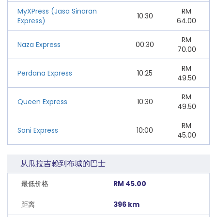
MyXPress (Jasa Sinaran
RM
10:30
Express)
64.00
RM
Naza Express
00:30
70.00
RM
Perdana Express
10:25
49.50
RM
Queen Express
10:30
49.50
RM
Sani Express
10:00
45.00
从瓜拉吉赖到布城的巴士
最低价格
RM 45.00
距离
396 km