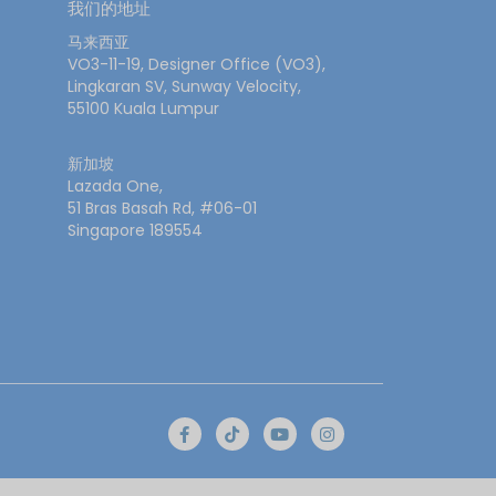
我们的地址
马来西亚
VO3-11-19, Designer Office (VO3),
Lingkaran SV, Sunway Velocity,
55100 Kuala Lumpur
新加坡
Lazada One,
51 Bras Basah Rd, #06-01
Singapore 189554