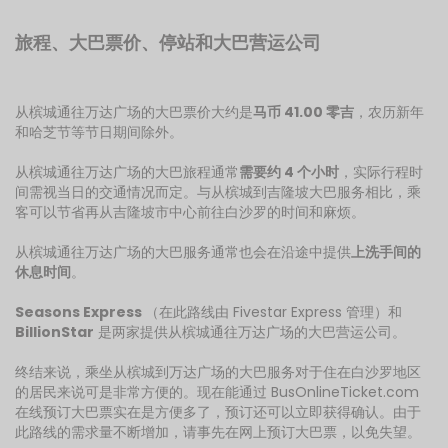
旅程、大巴票价、停站和大巴营运公司
从槟城通往万达广场的大巴票价大约是
马币 41.00 零吉
，农历新年
和哈芝节等节日期间除外。
从槟城通往万达广场的大巴旅程通常
需要约 4 个小时
，实际行程时
间需视当日的交通情况而定。与从槟城到吉隆坡大巴服务相比，乘
客可以节省再从吉隆坡市中心前往白沙罗的时间和麻烦。
从槟城通往万达广场的大巴服务通常也会在沿途中提供
上洗手间的
休息时间
。
Seasons Express
（在此路线由 Fivestar Express 管理）和
BillionStar
是两家提供从槟城通往万达广场的大巴营运公司。
终结来说，乘坐从槟城到万达广场的大巴服务对于住在白沙罗地区
的居民来说可是非常方便的。现在能通过 BusOnlineTicket.com
在线预订大巴票实在是方便多了，预订还可以立即获得确认。由于
此路线的需求量不断增加，请事先在网上预订大巴票，以免失望。