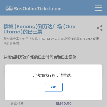
槟城 (Penang)到万达广场 (One
Utama)的巴士票
新会员专享！使用折扣码：BOTNEW 以在首次预订时享有
50%* 优惠
。
须符合条规。
从槟城到万达广场的巴士时间表和巴士票价
巴士营运公司
首班车
价格从
无法加载行程，请重试。
Billion Stars
12:30
RM
40.00
OK
从槟城到万达广场的巴士
最低价格
RM40.00