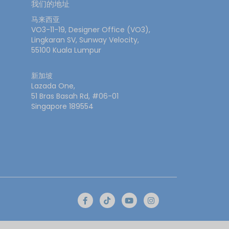
我们的地址
马来西亚
VO3-11-19, Designer Office (VO3),
Lingkaran SV, Sunway Velocity,
55100 Kuala Lumpur
新加坡
Lazada One,
51 Bras Basah Rd, #06-01
Singapore 189554