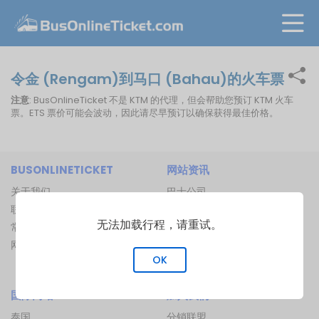
令金 (Rengam)到马口 (Bahau)的火车票
注意
: BusOnlineTicket 不是 KTM 的代理，但会帮助您预订 KTM 火车
票。ETS 票价可能会波动，因此请尽早预订以确保获得最佳价格。
BUSONLINETICKET
网站资讯
关于我们
巴士公司
联络我们
巴士总站
无法加载行程，请重试。
常见问题
渡船码头
网站地图
船路线
OK
火车路线
国际网站
加入我们
泰国
分销联盟