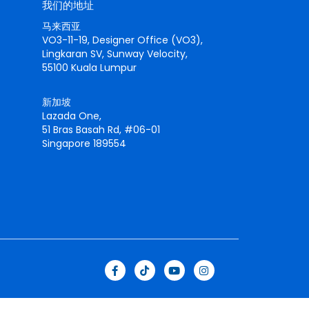
我们的地址
马来西亚
VO3-11-19, Designer Office (VO3),
Lingkaran SV, Sunway Velocity,
55100 Kuala Lumpur
新加坡
Lazada One,
51 Bras Basah Rd, #06-01
Singapore 189554