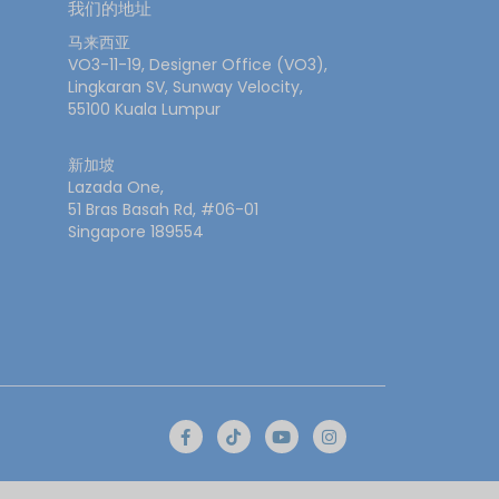
我们的地址
马来西亚
VO3-11-19, Designer Office (VO3),
Lingkaran SV, Sunway Velocity,
55100 Kuala Lumpur
新加坡
Lazada One,
51 Bras Basah Rd, #06-01
Singapore 189554