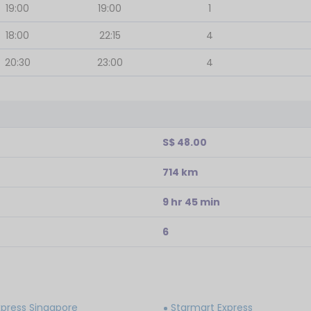
19:00
19:00
1
18:00
22:15
4
20:30
23:00
4
S$ 48.00
714 km
9 hr 45 min
6
xpress Singapore
Starmart Express