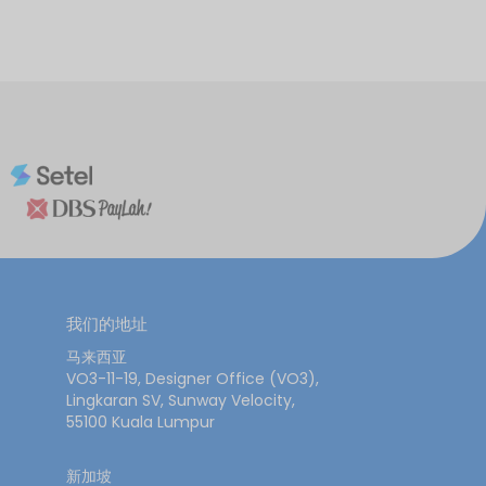
我们的地址
马来西亚
VO3-11-19, Designer Office (VO3),
Lingkaran SV, Sunway Velocity,
55100 Kuala Lumpur
新加坡