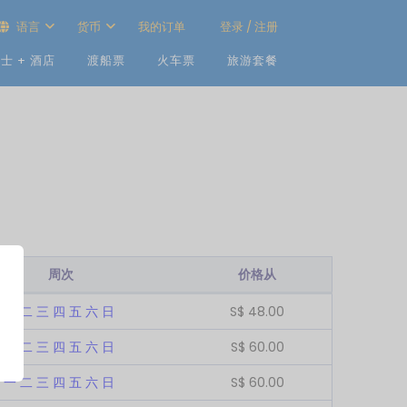
语言
货币
我的订单
登录 / 注册
士 + 酒店
渡船票
火车票
旅游套餐
周次
价格从
一
二
三
四
五
六
日
S$
48.00
一
二
三
四
五
六
日
S$
60.00
一
二
三
四
五
六
日
S$
60.00