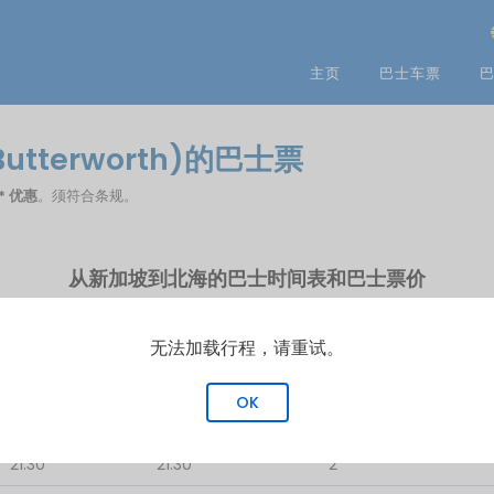
主页
巴士车票
巴
Butterworth)的巴士票
* 优惠
。须符合条规。
从新加坡到北海的巴士时间表和巴士票价
首班车
末班车
行程次数
无法加载行程，请重试。
22:00
23:00
2
OK
21:00
21:30
3
21:30
21:30
2