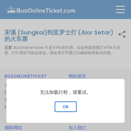
宋溪 (Sungkai)到亚罗士打 (Alor Setar)
的火车票
注意
: BusOnlineTicket 不是 KTM 的代理，但会帮助您预订 KTM 火车
票。ETS 票价可能会波动，因此请尽早预订以确保获得最佳价格。
BUSONLINETICKET
网站资讯
关于我们
巴士公司
无法加载行程，请重试。
联络我们
巴士总站
常见问题
渡船码头
OK
网站地图
船路线
火车路线
国际网站
加入我们