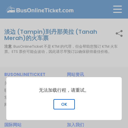
淡边 (Tampin)到丹那美拉 (Tanah
Merah)的火车票
注意
: BusOnlineTicket 不是 KTM 的代理，但会帮助您预订 KTM 火车
票。ETS 票价可能会波动，因此请尽早预订以确保获得最佳价格。
BUSONLINETICKET
网站资讯
关于我们
巴士公司
无法加载行程，请重试。
联络我们
巴士总站
常见问题
渡船码头
OK
网站地图
船路线
火车路线
国际网站
加入我们