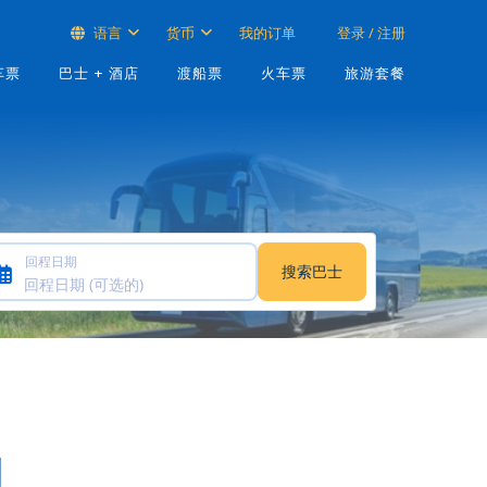
语言
货币
我的订单
登录 / 注册
车票
巴士 + 酒店
渡船票
火车票
旅游套餐
回程日期