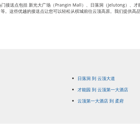
括 新光大广场（Prangin Mall）、日落洞（Jelutong）、才能园（
Sentral）等。这些优越的接送点让您可以轻松从槟城前往云顶高原。我们提
日落洞 到 云顶大道
才能园 到 云顶第一大酒店
云顶第一大酒店 到 柔府