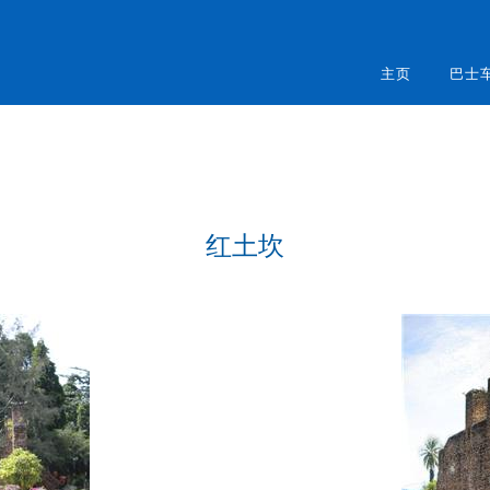
主页
巴士
红土坎