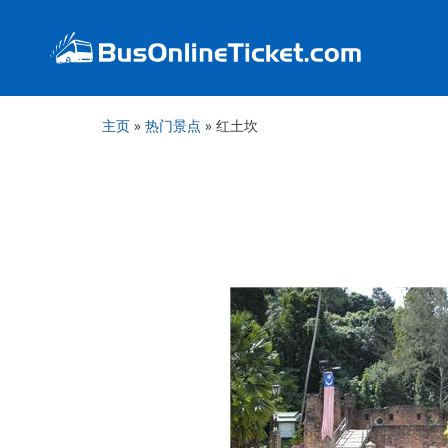
主页
»
热门景点
»
红土坎