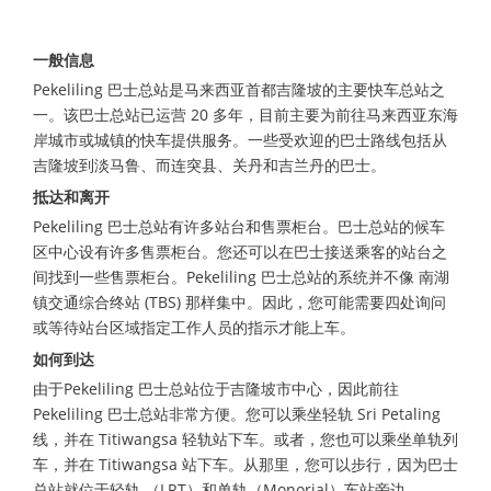
一般信息
Pekeliling 巴士总站是马来西亚首都吉隆坡的主要快车总站之
一。该巴士总站已运营 20 多年，目前主要为前往马来西亚东海
岸城市或城镇的快车提供服务。一些受欢迎的巴士路线包括从
吉隆坡到淡马鲁、而连突县、关丹和吉兰丹的巴士。
抵达和离开
Pekeliling 巴士总站有许多站台和售票柜台。巴士总站的候车
区中心设有许多售票柜台。您还可以在巴士接送乘客的站台之
间找到一些售票柜台。Pekeliling 巴士总站的系统并不像 南湖
镇交通综合终站 (TBS) 那样集中。因此，您可能需要四处询问
或等待站台区域指定工作人员的指示才能上车。
如何到达
由于Pekeliling 巴士总站位于吉隆坡市中心，因此前往
Pekeliling 巴士总站非常方便。您可以乘坐轻轨 Sri Petaling
线，并在 Titiwangsa 轻轨站下车。或者，您也可以乘坐单轨列
车，并在 Titiwangsa 站下车。从那里，您可以步行，因为巴士
总站就位于轻轨 （LRT）和单轨（Monorial）车站旁边。