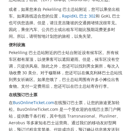
或者，如果您来自 Pekeliling 巴士总站附近，您可以乘坐出租
车。如果路线适合您的位置
，RapidKL 巴士 302
和 GoKL 巴士
也可供您选择。但是，请注意吉隆坡的交通拥堵情况很常见。
因此，乘坐汽车、公共巴士或出租车可能比预期花费更多时
间。所以，请明智地计划您的旅程，以免失望。
便利设施
Pekeliling 巴士总站附近的巴士站台附近设有候车区。所有候
车区都有屋顶，以便乘客可以遮阳避雨。但是，候车区没有空
调，只提供风扇。除此之外，您还可以找到男女厕所，每次入
场收费 30 美分。对于穆斯林，您还可以在佩克利林巴士总站找
到男女祈祷区。如果您饿了，巴士总站周围有许多小摊位出售
食物。支付一定费用后，您还可以在巴士总站寄存行李。
在线预订巴士票
在
BusOnlineTicket.com
在线预订巴士票，让您的旅途更加轻
松。BusOnlineTicket.com 是一个受欢迎的在线巴士票门户网
站，提供数千条行程，其中包括 Transnasional、Plusliner、
Aerobus 等多家知名巴士运营商。通过我们的移动友好型网
站，预订过程非常简单。付款成功后，预订确认信息将发送到