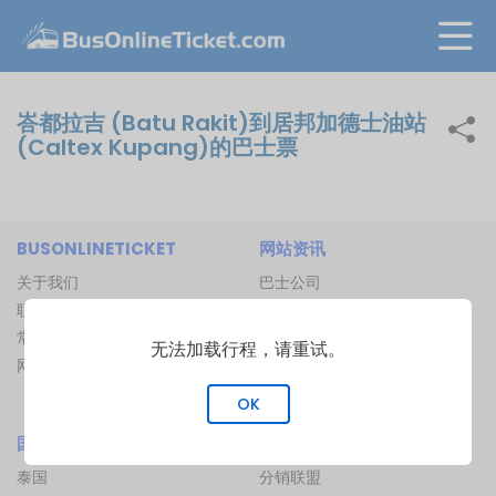
峇都拉吉 (Batu Rakit)到居邦加德士油站
(Caltex Kupang)的巴士票
BUSONLINETICKET
网站资讯
关于我们
巴士公司
联络我们
巴士总站
常见问题
渡船码头
无法加载行程，请重试。
网站地图
船路线
火车路线
OK
国际网站
加入我们
泰国
分销联盟