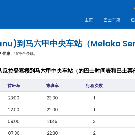
主页
巴士车票
巴
ganu)到马六甲中央车站（Melaka Se
* 优惠
。须符合条规。
从瓜拉登嘉楼到马六甲中央车站（的巴士时间表和巴士票
首班车
末班车
行程次数
23:00
23:00
1
22:00
22:00
1
09:00
21:45
3
07:30
22:30
2