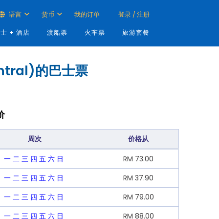
语言
货币
我的订单
登录 / 注册
士 + 酒店
渡船票
火车票
旅游套餐
ntral)的巴士票
价
周次
价格从
一
二
三
四
五
六
日
RM
73.00
一
二
三
四
五
六
日
RM
37.90
一
二
三
四
五
六
日
RM
79.00
一
二
三
四
五
六
日
RM
88.00