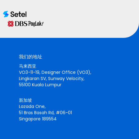
我们的地址
马来西亚
VO3-11-19, Designer Office (VO3),
Lingkaran SV, Sunway Velocity,
55100 Kuala Lumpur
新加坡
Lazada One,
51 Bras Basah Rd, #06-01
Singapore 189554