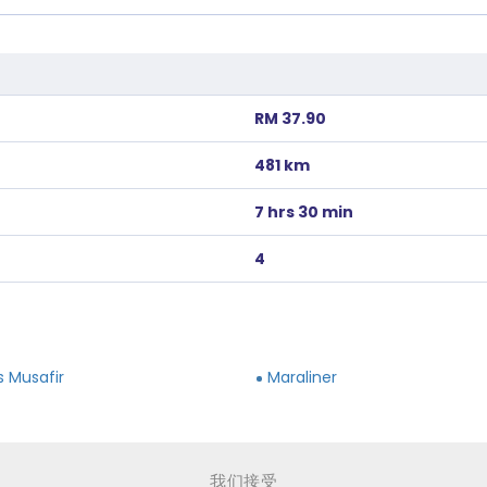
RM 37.90
481 km
7 hrs 30 min
4
s Musafir
Maraliner
我们接受